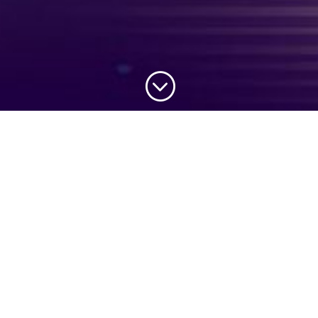
;
A tavaly alakult keresőmarketing tagozat a
bemutatkozó kutatást követően, 2020-ra két
fontos projektet tűzött ki: megszervezi a május
közepén induló tematikus kommunikációs
hónapot, ahol a kereső- és kapcsolódó
marketing területek főbb témáit járják körbe és
elindítják az őszi oktatási projektjét. A
hamarosan induló keresőmarketing
kommunikációs hónap központi felülete a