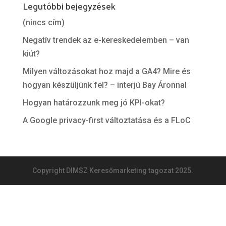
Legutóbbi bejegyzések
(nincs cím)
Negatív trendek az e-kereskedelemben – van
kiút?
Milyen változásokat hoz majd a GA4? Mire és
hogyan készüljünk fel? – interjú Bay Áronnal
Hogyan határozzunk meg jó KPI-okat?
A Google privacy-first változtatása és a FLoC
Copyright DIMSZ Keresőmarketing tagozat 2025.