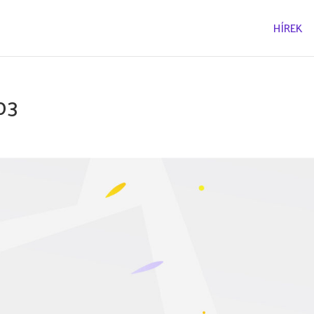
HÍREK
03