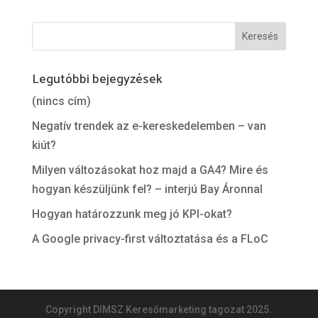
Legutóbbi bejegyzések
(nincs cím)
Negatív trendek az e-kereskedelemben – van
kiút?
Milyen változásokat hoz majd a GA4? Mire és
hogyan készüljünk fel? – interjú Bay Áronnal
Hogyan határozzunk meg jó KPI-okat?
A Google privacy-first változtatása és a FLoC
Copyright DIMSZ Keresőmarketing tagozat 2025.