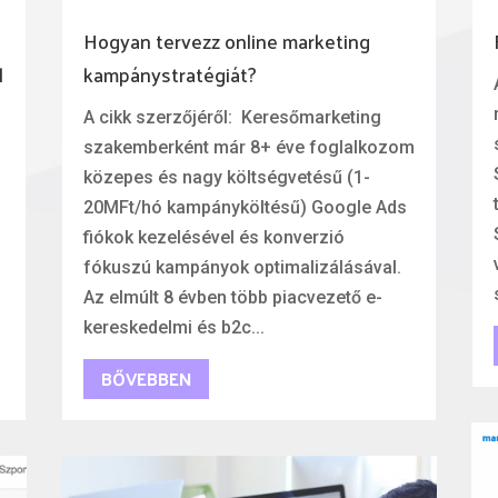
Hogyan tervezz online marketing
l
kampánystratégiát?
A cikk szerzőjéről: Keresőmarketing
szakemberként már 8+ éve foglalkozom
közepes és nagy költségvetésű (1-
20MFt/hó kampányköltésű) Google Ads
fiókok kezelésével és konverzió
fókuszú kampányok optimalizálásával.
Az elmúlt 8 évben több piacvezető e-
kereskedelmi és b2c...
BŐVEBBEN