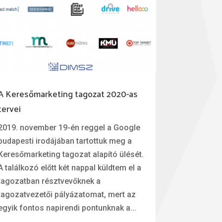
A Keresőmarketing tagozat 2020-as
tervei
2019. november 19-én reggel a Google
budapesti irodájában tartottuk meg a
Keresőmarketing tagozat alapító ülését.
A találkozó előtt két nappal küldtem el a
tagozatban résztvevőknek a
tagozatvezetői pályázatomat, mert az
egyik fontos napirendi pontunknak a...