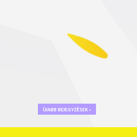
ÚJABB BEJEGYZÉSEK »