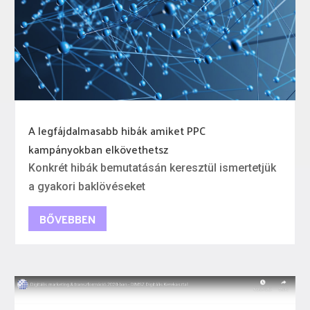
A legfájdalmasabb hibák amiket PPC
kampányokban elkövethetsz
Konkrét hibák bemutatásán keresztül ismertetjük
a gyakori baklövéseket
BŐVEBBEN