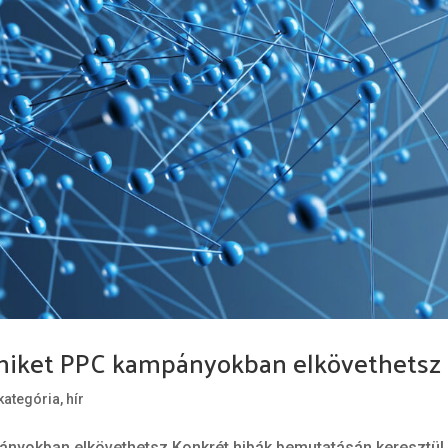
amiket PPC kampányokban elkövethetsz
kategória
,
hír
ányokban elkövethetsz Konkrét hibák bemutatásán keresztül