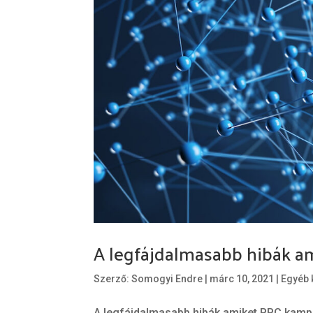
A legfájdalmasabb hibák 
Szerző:
Somogyi Endre
|
márc 10, 2021
|
Egyéb 
A legfájdalmasabb hibák amiket PPC kamp