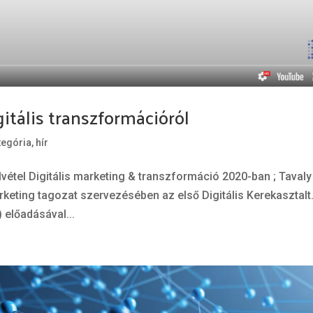
itális transzformációról
tegória
,
hír
elvétel Digitális marketing & transzformáció 2020-ban ; Tavaly
eting tagozat szervezésében az első Digitális Kerekasztalt
 előadásával...