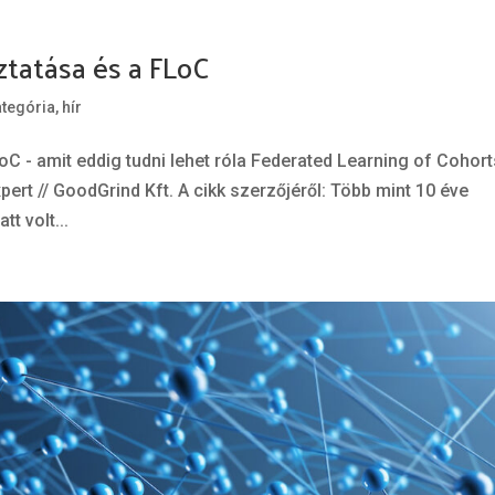
oztatása és a FLoC
ategória
,
hír
oC - amit eddig tudni lehet róla Federated Learning of Cohort
ert // GoodGrind Kft. A cikk szerzőjéről: Több mint 10 éve
t volt...