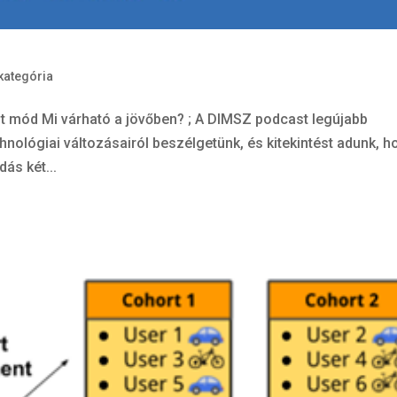
kategória
nt mód Mi várható a jövőben? ; A DIMSZ podcast legújabb
chnológiai változásairól beszélgetünk, és kitekintést adunk, h
ás két...